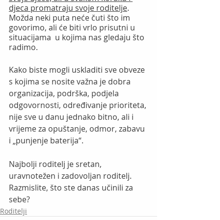
djeca promatraju svoje roditelje
. 
Možda neki puta neće čuti što im 
govorimo, ali će biti vrlo prisutni u  
situacijama  u kojima nas gledaju što 
radimo. 
Kako biste mogli uskladiti sve obveze 
s kojima se nosite važna je dobra 
organizacija, podrška, podjela 
odgovornosti, određivanje prioriteta, 
nije sve u danu jednako bitno, ali i 
vrijeme za opuštanje, odmor, zabavu 
i „punjenje baterija“. 
Najbolji roditelj je sretan, 
uravnotežen i zadovoljan roditelj. 
Razmislite, što ste danas učinili za 
sebe?
Roditelji