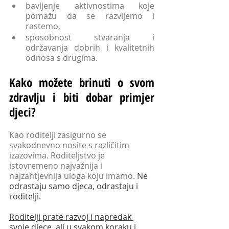
bavljenje aktivnostima koje 
pomažu da se razvijemo i 
rastemo,
sposobnost stvaranja i 
održavanja dobrih i kvalitetnih 
odnosa s drugima.
Kako možete brinuti o svom 
zdravlju i biti dobar primjer 
djeci?
Kao roditelji zasigurno se 
svakodnevno nosite s različitim 
izazovima. Roditeljstvo je 
istovremeno najvažnija i 
najzahtjevnija uloga koju imamo. 
Ne 
odrastaju samo djeca, odrastaju i 
roditelji. 
Roditelji prate razvoj i napredak 
svoje djece, ali u svakom koraku i 