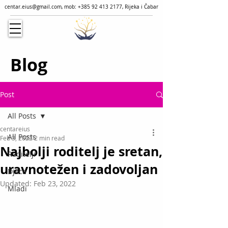
centar.eius@gmail.com
, mob:
+385 92 413 2177
, Rijeka i Čabar
Blog
Post
All Posts
centareius
All Posts
Feb 3, 2022
2 min read
Najbolji roditelj je sretan,
Roditelji
uravnotežen i zadovoljan
Djeca
Updated:
Feb 23, 2022
Mladi