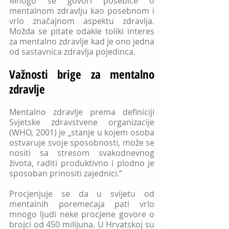
Mnogo se govori posebice o 
mentalnom zdravlju kao posebnom i 
vrlo značajnom aspektu zdravlja. 
Možda se pitate odakle toliki interes 
za mentalno zdravlje kad je ono jedna 
od sastavnica zdravlja pojedinca.
Važnosti brige za mentalno 
zdravlje
Mentalno zdravlje prema definiciji 
Svjetske zdravstvene organizacije 
(WHO, 2001) je „stanje u kojem osoba 
ostvaruje svoje sposobnosti, može se 
nositi sa stresom svakodnevnog 
života, raditi produktivno i plodno je 
sposoban prinositi zajednici.“
Procjenjuje se da u svijetu od 
mentalnih poremećaja pati vrlo 
mnogo ljudi neke procjene govore o 
brojci od 450 milijuna. U Hrvatskoj su 