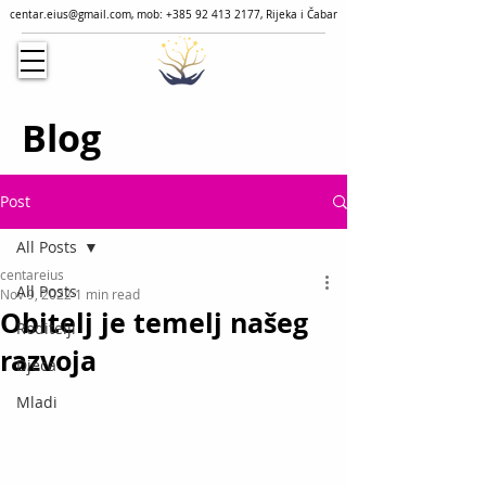
centar.eius@gmail.com
, mob:
+385 92 413 2177
, Rijeka i Čabar
Blog
Post
All Posts
centareius
All Posts
Nov 9, 2022
1 min read
Obitelj je temelj našeg
Roditelji
razvoja
Djeca
Mladi