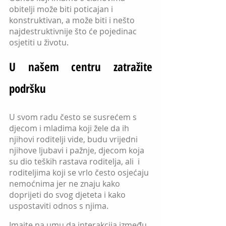
obitelji može biti poticajan i 
konstruktivan, a može biti i nešto 
najdestruktivnije što će pojedinac 
osjetiti u životu.
U našem centru zatražite 
podršku
U svom radu često se susrećem s 
djecom i mladima koji žele da ih 
njihovi roditelji vide, budu vrijedni 
njihove ljubavi i pažnje, djecom koja 
su dio teških rastava roditelja, ali  i 
roditeljima koji se vrlo često osjećaju 
nemoćnima jer ne znaju kako 
doprijeti do svog djeteta i kako 
uspostaviti odnos s njima.
Imajte na umu da interakcija između 