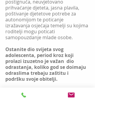
postignuća, neuvjetovano 
prihvaćanje djeteta, jasna plavila, 
poštivanje djetetove potrebe za 
autonomijom te poticanje 
izražavanja osjećaja temelji su kojima 
roditelji mogu poticati 
samopouzdanje mlade osobe.
Ostanite dio svijeta svog  
adolescenta, period kroz koji 
prolazi izuzetno je važan  dio  
odrastanja, koliko god se doimaju 
odraslima trebaju zaštitu i 
podršku svoje obitelji.
Ako trebate dodatne informacije ili 
savjete o ovoj temi, stojimo vam na 
raspolaganju
.
Roditelji