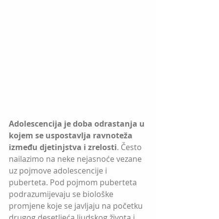
Adolescencija je doba odrastanja u 
kojem se uspostavlja ravnoteža 
između djetinjstva i zrelosti
. Često 
nailazimo na neke nejasnoće vezane 
uz pojmove adolescencije i 
puberteta. Pod pojmom puberteta 
podrazumijevaju se biološke 
promjene koje se javljaju na početku 
drugog desetljeća ljudskog života i 