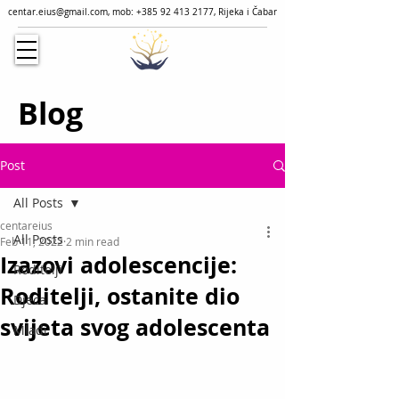
centar.eius@gmail.com
, mob:
+385 92 413 2177
, Rijeka i Čabar
Blog
Post
All Posts
centareius
All Posts
Feb 11, 2022
2 min read
Izazovi adolescencije:
Roditelji
Roditelji, ostanite dio
Djeca
svijeta svog adolescenta
Mladi