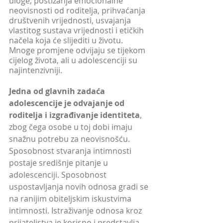
uloge, postizanja emocionalne 
neovisnosti od roditelja, prihvaćanja 
društvenih vrijednosti, usvajanja 
vlastitog sustava vrijednosti i etičkih 
načela koja će slijediti u životu. 
Mnoge promjene odvijaju se tijekom 
cijelog života, ali u adolescenciji su 
najintenzivniji. 
Jedna od glavnih zadaća 
adolescencije je odvajanje od 
roditelja i izgrađivanje identiteta
, 
zbog čega osobe u toj dobi imaju 
snažnu potrebu za neovisnošću. 
Sposobnost stvaranja intimnosti 
postaje središnje pitanje u 
adolescenciji. Sposobnost 
uspostavljanja novih odnosa gradi se 
na ranijim obiteljskim iskustvima 
intimnosti. Istraživanje odnosa kroz 
prijateljstva je korisno i predstavlja 