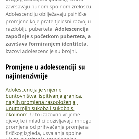
završavaju punom spolnom zrelošću. 
Adolescenciju obilježavaju psihičke 
promjene koje prate tjelesni razvoj u 
razdoblju puberteta. 
Adolescencija 
započinje s početkom puberteta, a 
završava formiranjem identiteta. 
Izazovi adolescencije su brojni.
Promjene u adolescenciji su 
najintenzivnije
Adolescencija je vrijeme 
buntovništva, ispitivanja granica, 
naglih promjena raspoloženja, 
unutarnjih sukoba i sukoba s 
okolinom
. U to izazovno vrijeme 
djevojke i mladići doživljavaju mnogo 
promjena od prihvaćanja promjena 
fizičkog izgleda, usvajanja spolne 