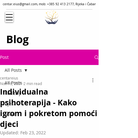
centar.eius@gmail.com
, mob:
+385 92 413 2177
, Rijeka i Čabar
Blog
Post
All Posts
centareius
All Posts
Nov 16, 2021
2 min read
Individualna
Roditelji
psihoterapija - Kako
Djeca
igrom i pokretom pomoći
Mladi
djeci
Updated:
Feb 23, 2022